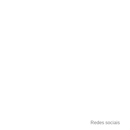
Fale Conosco
Troca e Devoluções
Política de Privacidade
Onde estamos?
Rua Cristiano Olsen, 1033
Jardim Sumare
Araçatuba – SP
Pagamentos
Redes sociais