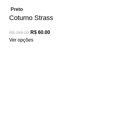
Preto
Coturno Strass
R$
60.00
R$
299.00
Ver opções
Informações
Quem Somos
Fale Conosco
Troca e Devoluções
Política de Privacidade
Onde estamos?