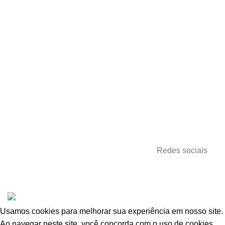
Rua Cristiano Olsen, 1033
Jardim Sumare
Araçatuba – SP
Pagamentos
Redes sociais
Todos os direitos reservados
Giane'du
2024
Criado por
Oferta Mix E-commerce
.
Usamos cookies para melhorar sua experiência em nosso site.
Ao navegar neste site, você concorda com o uso de cookies.