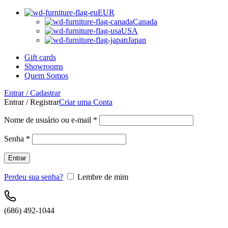
EUR
Canada
USA
Japan
Gift cards
Showrooms
Quem Somos
Entrar / Cadastrar
Entrar / Registrar
Criar uma Conta
Nome de usuário ou e-mail
*
Senha
*
Entrar
Perdeu sua senha?
Lembre de mim
(686) 492-1044