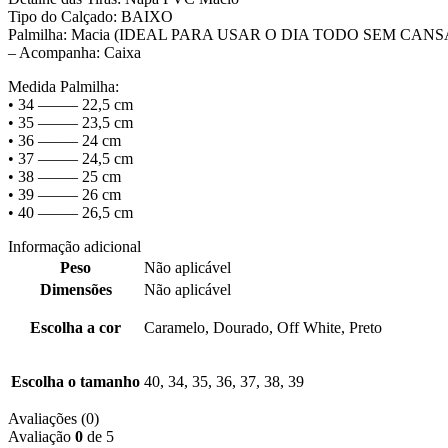
Tipo do Calçado: BAIXO
Palmilha: Macia (IDEAL PARA USAR O DIA TODO SEM CANS
– Acompanha: Caixa
Medida Palmilha:
• 34 ——– 22,5 cm
• 35 ——– 23,5 cm
• 36 ——– 24 cm
• 37 ——– 24,5 cm
• 38 ——– 25 cm
• 39 ——– 26 cm
• 40 ——– 26,5 cm
Informação adicional
Peso
Não aplicável
Dimensões
Não aplicável
Escolha a cor
Caramelo, Dourado, Off White, Preto
Escolha o tamanho
40, 34, 35, 36, 37, 38, 39
Avaliações (0)
Avaliação
0
de 5