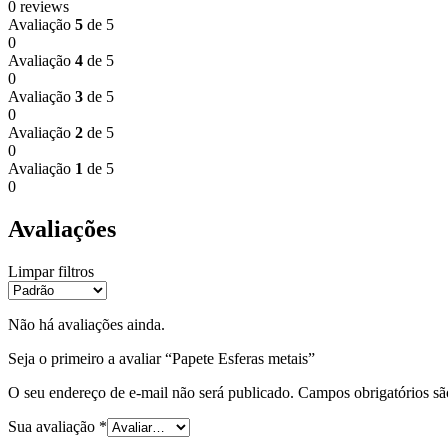
0 reviews
Avaliação
5
de 5
0
Avaliação
4
de 5
0
Avaliação
3
de 5
0
Avaliação
2
de 5
0
Avaliação
1
de 5
0
Avaliações
Limpar filtros
Não há avaliações ainda.
Seja o primeiro a avaliar “Papete Esferas metais”
O seu endereço de e-mail não será publicado.
Campos obrigatórios s
Sua avaliação
*