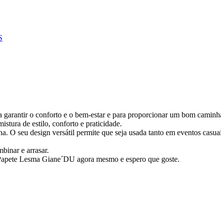
S
a garantir o conforto e o bem-estar e para proporcionar um bom caminh
stura de estilo, conforto e praticidade.
na. O seu design versátil permite que seja usada tanto em eventos casu
binar e arrasar.
a Papete Lesma Giane´DU agora mesmo e espero que goste.