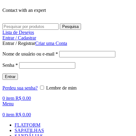
Contact with an expert
Pesquisa
Lista de Desejos
Entrar / Cadastrar
Entrar / Registrar
Criar uma Conta
Nome de usuário ou e-mail
*
Senha
*
Entrar
Perdeu sua senha?
Lembre de mim
0
item
R$
0.00
Menu
0
item
R$
0.00
FLATFORM
SAPATILHAS
SANDÁLIAS