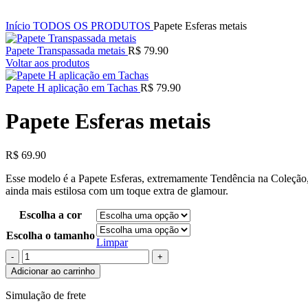
Início
TODOS OS PRODUTOS
Papete Esferas metais
Papete Transpassada metais
R$
79.90
Voltar aos produtos
Papete H aplicação em Tachas
R$
79.90
Papete Esferas metais
R$
69.90
Esse modelo é a Papete Esferas, extremamente Tendência na Coleção, u
ainda mais estilosa com um toque extra de glamour.
Escolha a cor
Escolha o tamanho
Limpar
Papete
Esferas
Adicionar ao carrinho
metais
quantidade
Simulação de frete