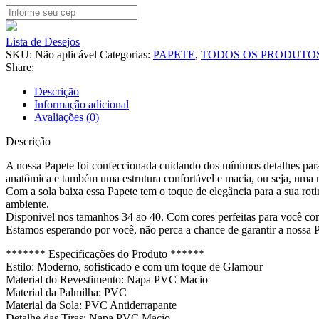
Lista de Desejos
SKU:
Não aplicável
Categorias:
PAPETE
,
TODOS OS PRODUTO
Share:
Descrição
Informação adicional
Avaliações (0)
Descrição
A nossa Papete foi confeccionada cuidando dos mínimos detalhes par
anatômica e também uma estrutura confortável e macia, ou seja, uma mi
Com a sola baixa essa Papete tem o toque de elegância para a sua roti
ambiente.
Disponivel nos tamanhos 34 ao 40. Com cores perfeitas para você com
Estamos esperando por você, não perca a chance de garantir a noss
******* Especificações do Produto ******
Estilo: Moderno, sofisticado e com um toque de Glamour
Material do Revestimento: Napa PVC Macio
Material da Palmilha: PVC
Material da Sola: PVC Antiderrapante
Detalhe das Tiras: Napa PVC Macio