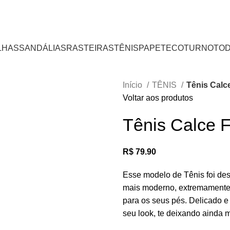
LHAS
SANDÁLIAS
RASTEIRAS
TÊNIS
PAPETE
COTURNO
TOD
Início
TÊNIS
Tênis Calce
Voltar aos produtos
Tênis Calce F
R$
79.90
Esse modelo de Tênis foi des
mais moderno, extremamente 
para os seus pés. Delicado e
seu look, te deixando ainda m