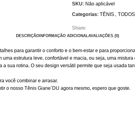
SKU:
Não aplicável
Categorias:
TÊNIS
,
TODOS
Share:
DESCRIÇÃO
INFORMAÇÃO ADICIONAL
AVALIAÇÕES (0)
lhes para garantir o conforto e o bem-estar e para proporcion
 estrutura leve, confortável e macia, ou seja, uma mistura de 
 a sua rotina. O seu design versátil permite que seja usada t
ra você combinar e arrasar.
tir o nosso Tênis Giane´DU agora mesmo, espero que goste.