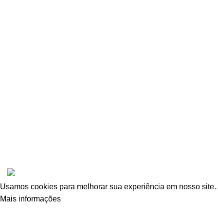
Informações
Quem Somos
Fale Conosco
Troca e Devoluções
Política de Privacidade
Todos os direitos reservados
Giane'du
2024
Criado por Of
Usamos cookies para melhorar sua experiência em nosso site. 
Mais informações
Aceitar