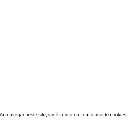
Onde estamos?
Pa
Rua Cristiano Olsen, 1033
Jardim Sumare
Araçatuba – SP
erta Mix E-commerce
.
Ao navegar neste site, você concorda com o uso de cookies.